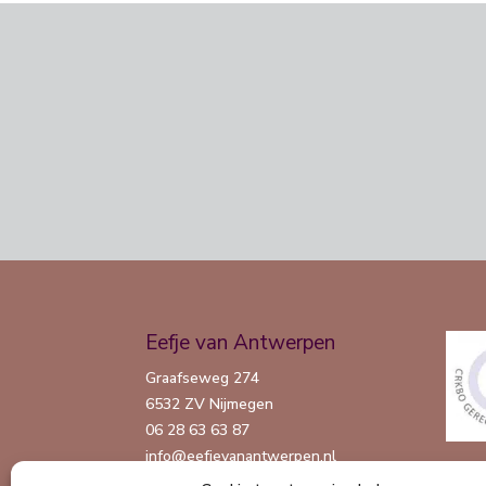
Eefje van Antwerpen
Graafseweg 274
6532 ZV Nijmegen
06 28 63 63 87
info@eefjevanantwerpen.nl