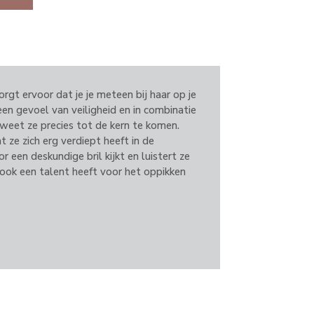
orgt ervoor dat je je meteen bij haar op je
en gevoel van veiligheid en in combinatie
 weet ze precies tot de kern te komen.
t ze zich erg verdiept heeft in de
r een deskundige bril kijkt en luistert ze
e ook een talent heeft voor het oppikken