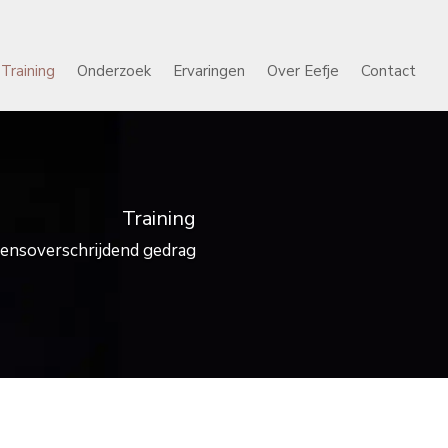
Training
Onderzoek
Ervaringen
Over Eefje
Contact
Training
grensoverschrijdend gedrag