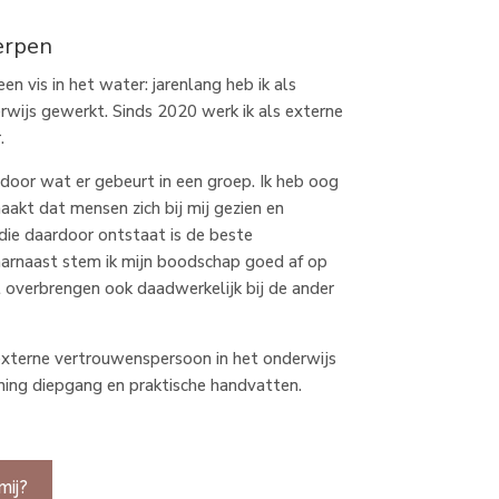
erpen
en vis in het water: jarenlang heb ik als
rwijs gewerkt. Sinds 2020 werk ik als externe
.
l door wat er gebeurt in een groep. Ik heb oog
akt dat mensen zich bij mij gezien en
die daardoor ontstaat is de beste
arnaast stem ik mijn boodschap goed af op
l overbrengen ook daadwerkelijk bij de ander
 externe vertrouwenspersoon in het onderwijs
ining diepgang en praktische handvatten.
mij?